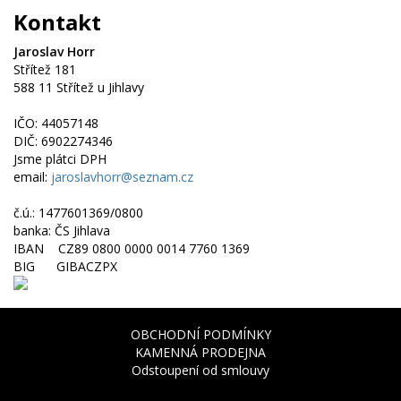
Kontakt
Jaroslav Horr
Střítež 181
588 11 Střítež u Jihlavy
IČO: 44057148
DIČ: 6902274346
Jsme plátci DPH
email:
jaroslavhorr@seznam.cz
č.ú.: 1477601369/0800
banka: ČS Jihlava
IBAN CZ89 0800 0000 0014 7760 1369
BIG GIBACZPX
OBCHODNÍ PODMÍNKY
KAMENNÁ PRODEJNA
Odstoupení od smlouvy