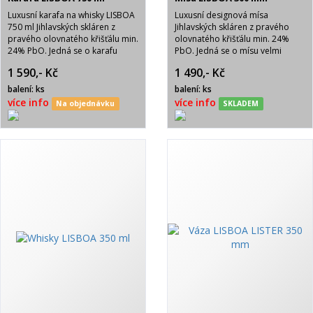
Luxusní karafa na whisky LISBOA
Luxusní designová mísa
750 ml Jihlavských skláren z
Jihlavských skláren z pravého
pravého olovnatého křišťálu min.
olovnatého křišťálu min. 24%
24% PbO. Jedná se o karafu
PbO. Jedná se o mísu velmi
velmi atraktivního vzhledu.
atraktivního vzhledu.
1 590,- Kč
1 490,- Kč
balení: ks
balení: ks
více info
více info
Na objednávku
SKLADEM