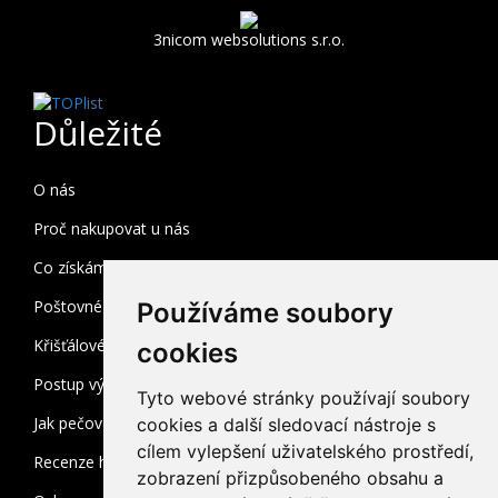
3nicom websolutions s.r.o.
Důležité
O nás
Proč nakupovat u nás
Co získám registrací
Poštovné a balné
Používáme soubory
Křišťálové sklo
cookies
Postup výroby
Tyto webové stránky používají soubory
Jak pečovat o broušené sklo
cookies a další sledovací nástroje s
cílem vylepšení uživatelského prostředí,
Recenze heuréka
zobrazení přizpůsobeného obsahu a