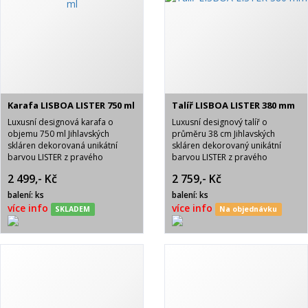
Karafa LISBOA LISTER 750 ml
Talíř LISBOA LISTER 380 mm
Luxusní designová karafa o
Luxusní designový talíř o
objemu 750 ml Jihlavských
průměru 38 cm Jihlavských
skláren dekorovaná unikátní
skláren dekorovaný unikátní
barvou LISTER z pravého
barvou LISTER z pravého
olovnatého křišťálu min. 24%
olovnatého křišťálu min. 24%
2 499,- Kč
2 759,- Kč
PbO. Jedná se o karafu velmi
PbO. Jedná se o talíř velmi
atraktivního vzhledu.
atraktivního vzhledu.
balení: ks
balení: ks
více info
více info
SKLADEM
Na objednávku