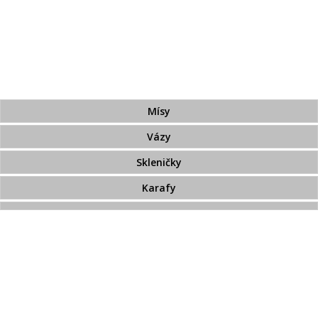
Broušené sklo zdobené zlatem
Broušený přejímaný křišťál
Pískované sklo
Bohemia Jihlava
Mísy
Vázy
Skleničky
Karafy
TOP 20
Novinky
Swarovski