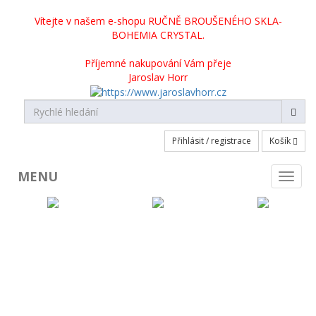
Vítejte v našem e-shopu RUČNĚ BROUŠENÉHO SKLA-
BOHEMIA CRYSTAL.
Příjemné nakupování Vám přeje
Jaroslav Horr
Přihlásit / registrace
Košík
MENU
Toggl
naviga
KATEGORIE PRODUKTŮ
Broušené sklo skladem
Broušené sklo na objednávku
Crystalite Bohemia