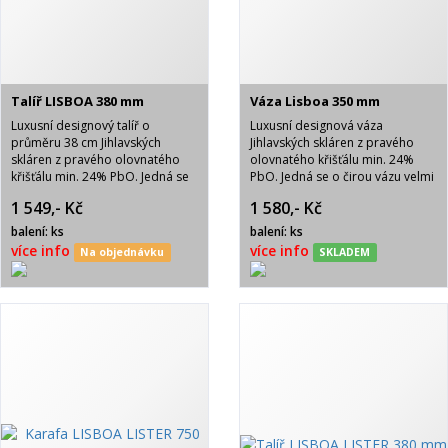
Talíř LISBOA 380 mm
Váza Lisboa 350 mm
Luxusní designový talíř o
Luxusní designová váza
průměru 38 cm Jihlavských
Jihlavských skláren z pravého
skláren z pravého olovnatého
olovnatého křišťálu min. 24%
křišťálu min. 24% PbO. Jedná se
PbO. Jedná se o čirou vázu velmi
o čirý talíř velmi atraktivního
atraktivního vzhledu. Baleno v
1 549,- Kč
1 580,- Kč
vzhledu. Baleno v bílé krabici.
bílé krabici od výrobce.
Možnost pískování viz logo Aero.
balení: ks
balení: ks
více info
více info
Na objednávku
SKLADEM