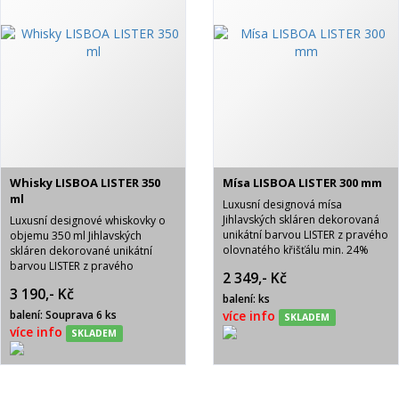
Whisky LISBOA LISTER 350
Mísa LISBOA LISTER 300 mm
ml
Luxusní designová mísa
Jihlavských skláren dekorovaná
Luxusní designové whiskovky o
unikátní barvou LISTER z pravého
objemu 350 ml Jihlavských
olovnatého křišťálu min. 24%
skláren dekorované unikátní
PbO. Jedná se o mísu velmi
barvou LISTER z pravého
2 349,- Kč
atraktivního vzhledu.
olovnatého křišťálu min. 24%
3 190,- Kč
PbO. Jedná se o skleničky velmi
balení: ks
atraktivního vzhledu.
balení: Souprava 6 ks
více info
SKLADEM
více info
SKLADEM