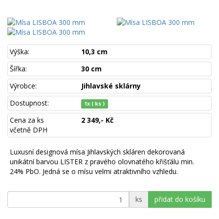
Výška:
10,3 cm
Šířka:
30 cm
Výrobce:
Jihlavské sklárny
Dostupnost:
1x ( ks )
Cena za ks
2 349,- Kč
včetně DPH
Luxusní designová mísa Jihlavských skláren dekorovaná
unikátní barvou LISTER z pravého olovnatého křišťálu min.
24% PbO. Jedná se o mísu velmi atraktivního vzhledu.
ks