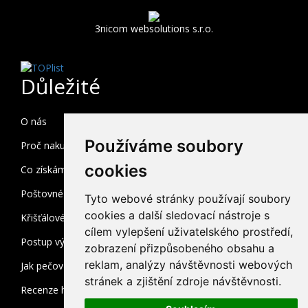
3nicom websolutions s.r.o.
Důležité
O nás
Používáme soubory
Proč nakupovat u nás
cookies
Co získám registrací
Poštovné a balné
Tyto webové stránky používají soubory
cookies a další sledovací nástroje s
Křišťálové sklo
cílem vylepšení uživatelského prostředí,
Postup výroby
zobrazení přizpůsobeného obsahu a
reklam, analýzy návštěvnosti webových
Jak pečovat o broušené sklo
stránek a zjištění zdroje návštěvnosti.
Recenze heuréka