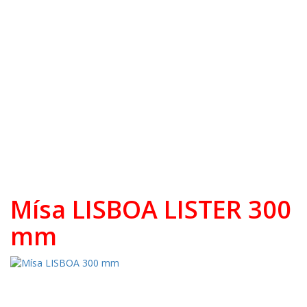
Broušené sklo zdobené zlatem
Broušený přejímaný křišťál
Pískované sklo
Bohemia Jihlava
TOP 20
Novinky
Swarovski
Mísa LISBOA LISTER 300
mm