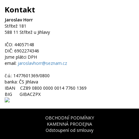
Kontakt
Jaroslav Horr
Střítež 181
588 11 Střítež u Jihlavy
IČO: 44057148
DIČ: 6902274346
Jsme plátci DPH
email:
jaroslavhorr@seznam.cz
č.ú.: 1477601369/0800
banka: ČS Jihlava
IBAN CZ89 0800 0000 0014 7760 1369
BIG GIBACZPX
OBCHODNÍ PODMÍNKY
KAMENNÁ PRODEJNA
Odstoupení od smlouvy