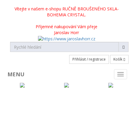
Vítejte v našem e-shopu RUČNĚ BROUŠENÉHO SKLA-
BOHEMIA CRYSTAL.
Příjemné nakupování Vám přeje
Jaroslav Horr
Přihlásit / registrace
Košík
MENU
Toggl
naviga
KATEGORIE PRODUKTŮ
Broušené sklo skladem
Broušené sklo na objednávku
Crystalite Bohemia